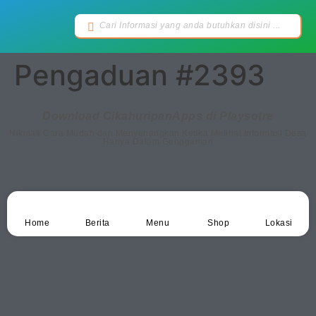
Pengaduan #2393
Download CikahuripanApps di Playsotre
Nikmati Cara Mudah dan Menyenangkan Ketika Melihat Informasi Desa
Hanya Dalam Genggaman
Home
Berita
Menu
Shop
Lokasi