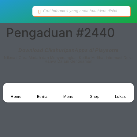
Pengaduan #2440
Download CikahuripanApps di Playsotre
Nikmati Cara Mudah dan Menyenangkan Ketika Melihat Informasi Desa
Hanya Dalam Genggaman
Home
Berita
Menu
Shop
Lokasi