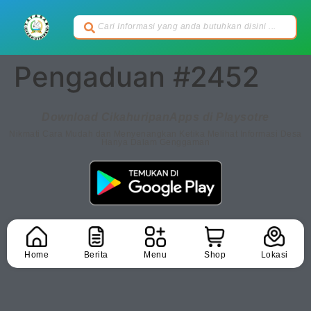
Pengaduan #2452
Download CikahuripanApps di Playsotre
Nikmati Cara Mudah dan Menyenangkan Ketika Melihat Informasi Desa
Hanya Dalam Genggaman
Home
Berita
Menu
Shop
Lokasi