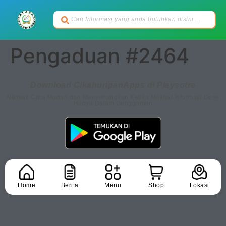
Pengaduan #2464
Download CikahuripanApps di Playsotre
Nikmati Cara Mudah dan Menyenangkan Ketika Melihat Informasi Desa
Hanya Dalam Genggaman
Home
Berita
Menu
Shop
Lokasi