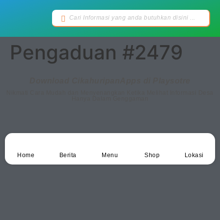
Pengaduan #2479
Download CikahuripanApps di Playsotre
Nikmati Cara Mudah dan Menyenangkan Ketika Melihat Informasi Desa
Hanya Dalam Genggaman
Home
Berita
Menu
Shop
Lokasi