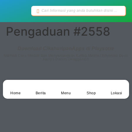
Pengaduan #2558
Download CikahuripanApps di Playsotre
Nikmati Cara Mudah dan Menyenangkan Ketika Melihat Informasi Desa
Hanya Dalam Genggaman
Home
Berita
Menu
Shop
Lokasi