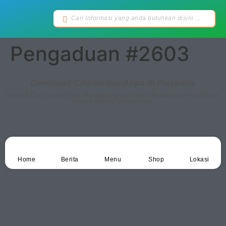
Pengaduan #2603
Download CikahuripanApps di Playsotre
Nikmati Cara Mudah dan Menyenangkan Ketika Melihat Informasi Desa
Hanya Dalam Genggaman
Home
Berita
Menu
Shop
Lokasi