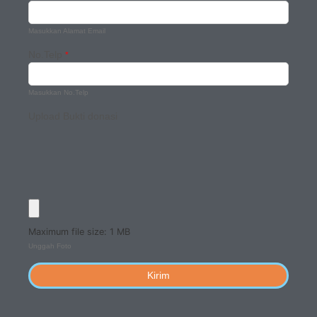
Masukkan Alamat Email
No.Telp
*
Masukkan No.Telp
Upload Bukti donasi
Maximum file size: 1 MB
Unggah Foto
Kirim