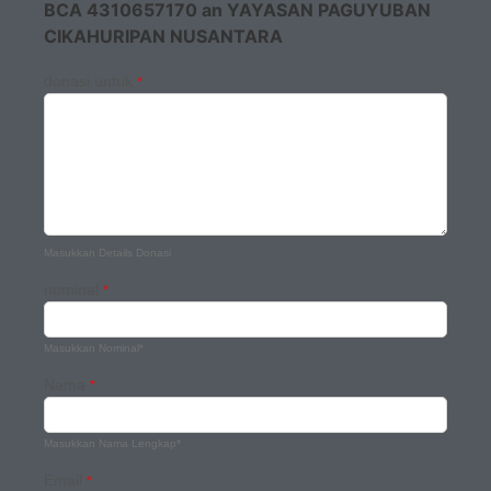
BCA 4310657170 an YAYASAN PAGUYUBAN
CIKAHURIPAN NUSANTARA
donasi untuk
*
Masukkan Details Donasi
nominal
*
Masukkan Nominal*
Nama
*
Masukkan Nama Lengkap*
Email
*