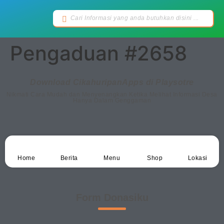
Pengaduan #2658
Download CikahuripanApps di Playsotre
Nikmati Cara Mudah dan Menyenangkan Ketika Melihat Informasi Desa
Hanya Dalam Genggaman
Home
Berita
Menu
Shop
Lokasi
Form Donasiku