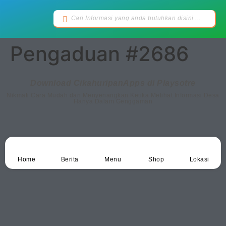
Pengaduan #2686
Download CikahuripanApps di Playsotre
Nikmati Cara Mudah dan Menyenangkan Ketika Melihat Informasi Desa
Hanya Dalam Genggaman
Home
Berita
Menu
Shop
Lokasi