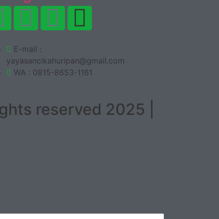
E-mail :
yayasancikahuripan@gmail.com
WA : 0815-8653-1161
ghts reserved 2025 |