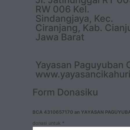
RW 006 Kel.
Sindangjaya, Kec.
Ciranjang, Kab. Cianj
Jawa Barat
Yayasan Paguyuban Ci
www.yayasancikahur
Form Donasiku
BCA 4310657170 an YAYASAN PAGUYUB
donasi untuk
*