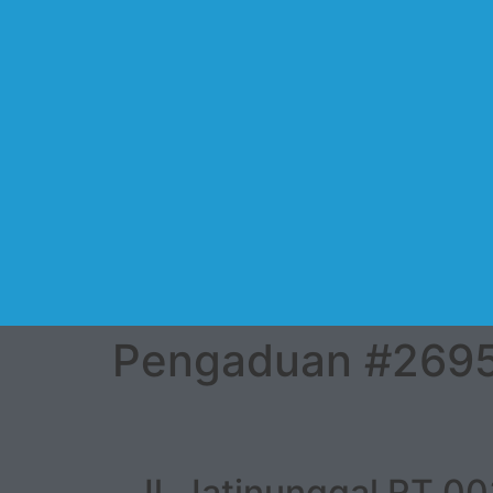
Pengaduan #269
Jl. Jatinunggal RT 0