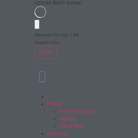
Upload Bukti donasi
Maximum file size: 1 MB
Unggah Foto
Kirim
Profile
Profil Pengurus
Sejarah
Visi & Misi
Informasi