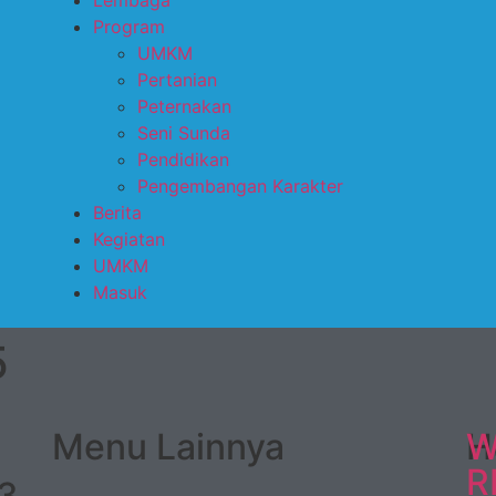
Lembaga
Program
UMKM
Pertanian
Peternakan
Seni Sunda
Pendidikan
Pengembangan Karakter
Berita
Kegiatan
UMKM
Masuk
5
Menu Lainnya
H
W
R
03