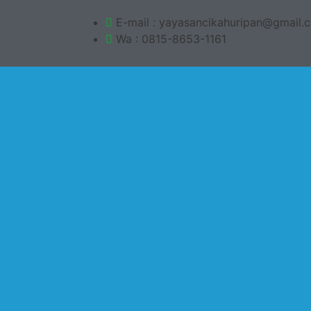
E-mail : yayasancikahuripan@gmail.
Wa : 0815-8653-1161