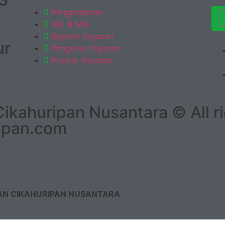
Pengumuman
Visi & Misi
Sejarah Yayasan
ur
Pengurus Yayasan
Produk Yayasan
kahuripan Nusantara © All ri
ipan.com
AN CIKAHURIPAN NUSANTARA