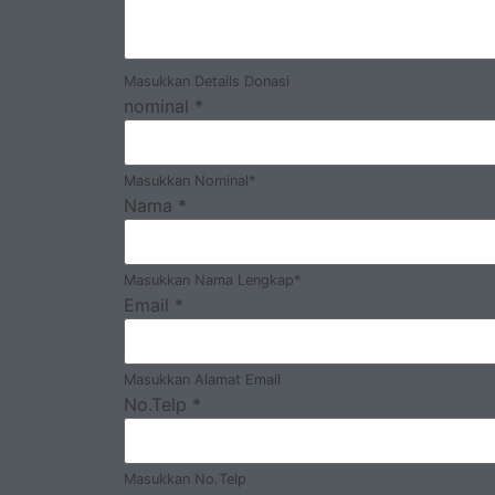
Masukkan Details Donasi
nominal
*
Masukkan Nominal*
Nama
*
Masukkan Nama Lengkap*
Email
*
Masukkan Alamat Email
No.Telp
*
Masukkan No.Telp