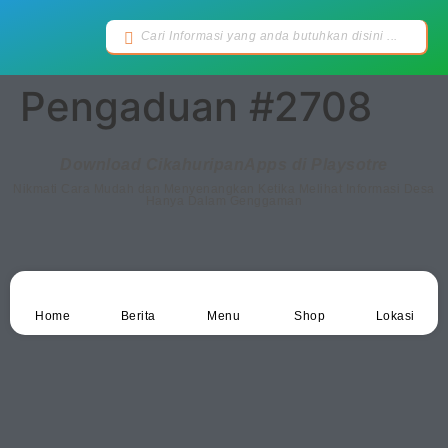
Pengaduan #2708
Download CikahuripanApps di Playsotre
Nikmati Cara Mudah dan Menyenangkan Ketika Melihat Informasi Desa
Hanya Dalam Genggaman
Home
Berita
Menu
Shop
Lokasi