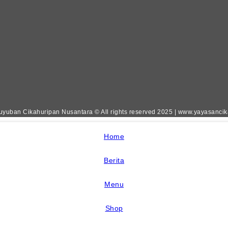
yuban Cikahuripan Nusantara © All rights reserved 2025 | www.yayasanci
Home
Berita
Menu
Shop