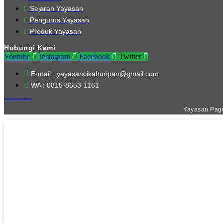
Sejarah Yayasan
Pengurus Yayasan
Produk Yayasan
Hubungi Kami
Youtube
Instagram
Facebook
Twitter
E-mail : yayasancikahuripan@gmail.com
WA : 0815-8653-1161
Website Ini Dibuat Oleh RRDigital.id
Yayasan Pagu