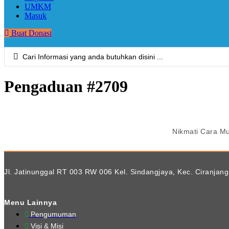
UMKM
Masuk
Buat Donasi
Search
...
Pengaduan #2709
Nikmati Cara M
Jl. Jatinunggal RT 003 RW 006 Kel. Sindangjaya, Kec. Ciranjang
Menu Lainnya
Pengumuman
Visi & Misi