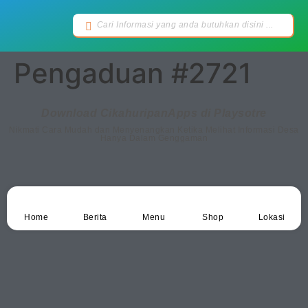
Pengaduan #2721
Download CikahuripanApps di Playsotre
Nikmati Cara Mudah dan Menyenangkan Ketika Melihat Informasi Desa
Hanya Dalam Genggaman
Home
Berita
Menu
Shop
Lokasi