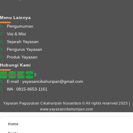
Menu Lainnya
Pengumuman
Visi & Misi
Sejarah Yayasan
Pengurus Yayasan
Produk Yayasan
Hubungi Kami
utube
Instagram
Facebook
Twitter
E-mail : yayasancikahuripan@gmail.com
WA : 0815-8653-1161
Website Ini Dibuat Oleh RRDigital.id
Yayasan Paguyuban Cikahuripan Nusantara © All rights reserved 2025 |
www.yayasancikahuripan.com
Home