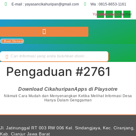
Skip
E-mail : yayasancikahuripan@gmail.com
Wa : 0815-8653-1161
to
Youtube
Instagram
Facebook
Twitter
content
Buat Donasi
Search
...
Pengaduan #2761
Download CikahuripanApps di Playsotre
Nikmati Cara Mudah dan Menyenangkan Ketika Melihat Informasi Desa
Hanya Dalam Genggaman
Jl. Jatinunggal RT 003 RW 006 Kel. Sindangjaya, Kec. Ciranjang,
Kab. Cianjur Jawa Barat