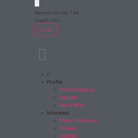
Maximum file size: 1 MB
Unggah Foto
Kirim
Profile
Profil Pengurus
Sejarah
Visi & Misi
Informasi
Papan Informasi
Donasi
Agenda