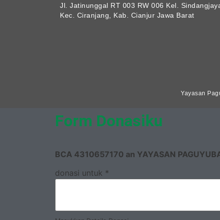
Jl. Jatinunggal RT 003 RW 006 Kel. Sindangjay
Kec. Ciranjang, Kab. Cianjur Jawa Barat
Yayasan Pagu
Form Donasiku
BCA 4310657170 an YAYASAN PAGUYUB
donasi untuk
*