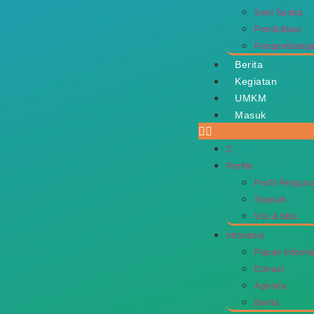
Seni Sunda
Pendidikan
Pengembangan
Berita
Kegiatan
UMKM
Masuk
Profile
Profil Pengur
Sejarah
Visi & Misi
Informasi
Papan Informa
Donasi
Agenda
Berita