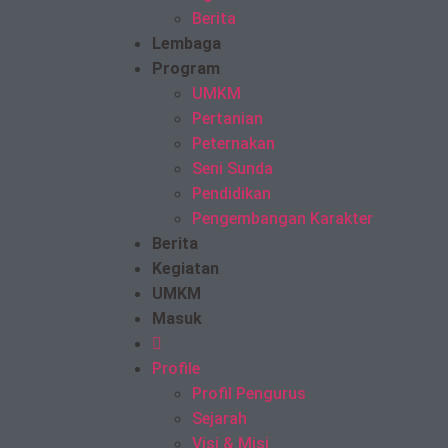
Berita
Lembaga
Program
UMKM
Pertanian
Peternakan
Seni Sunda
Pendidikan
Pengembangan Karakter
Berita
Kegiatan
UMKM
Masuk
Profile
Profil Pengurus
Sejarah
Visi & Misi