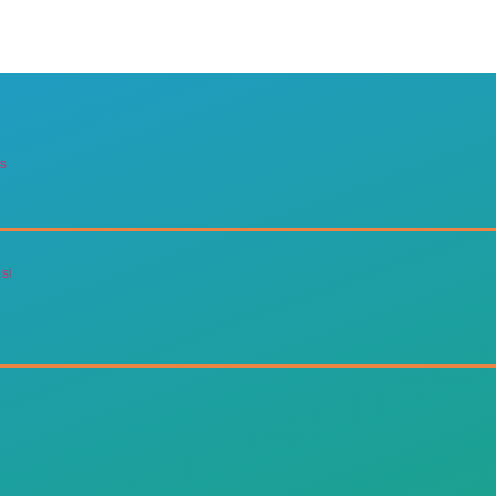
us
si