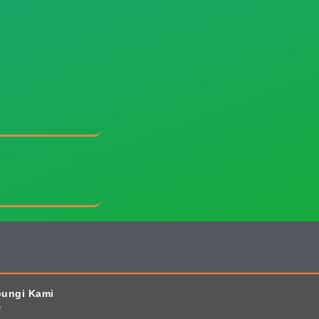
Website Ini Dibuat Oleh RRDigital.id
ungi Kami