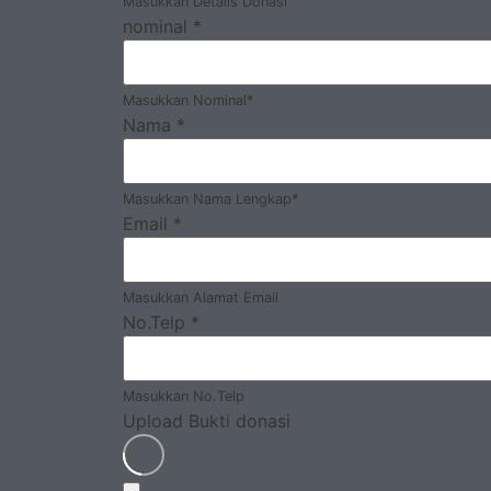
Masukkan Details Donasi
nominal
*
Masukkan Nominal*
Nama
*
Masukkan Nama Lengkap*
Email
*
Masukkan Alamat Email
No.Telp
*
Masukkan No.Telp
Upload Bukti donasi