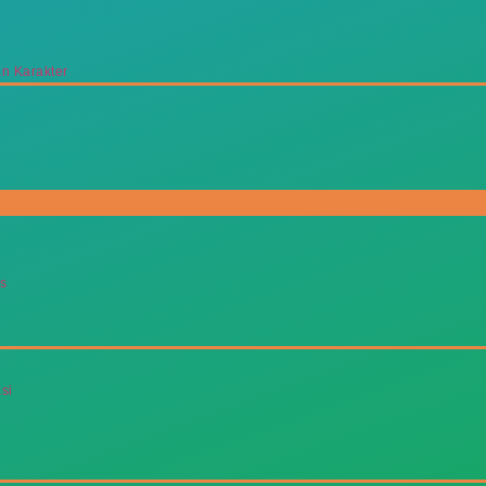
 Karakter
us
si