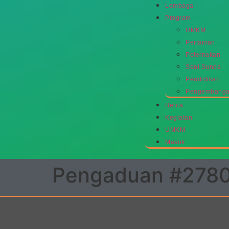
Lembaga
Program
UMKM
Pertanian
Peternakan
Seni Sunda
Pendidikan
Pengembangan
Berita
Kegiatan
UMKM
Masuk
Pengaduan #278