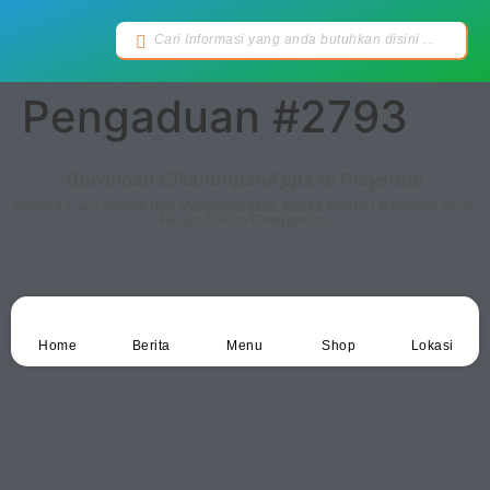
Pengaduan #2793
Download CikahuripanApps di Playsotre
Nikmati Cara Mudah dan Menyenangkan Ketika Melihat Informasi Desa
Hanya Dalam Genggaman
Home
Berita
Menu
Shop
Lokasi