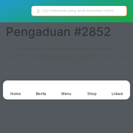
Pengaduan #2852
Download CikahuripanApps di Playsotre
Nikmati Cara Mudah dan Menyenangkan Ketika Melihat Informasi Desa
Hanya Dalam Genggaman
Home
Berita
Menu
Shop
Lokasi