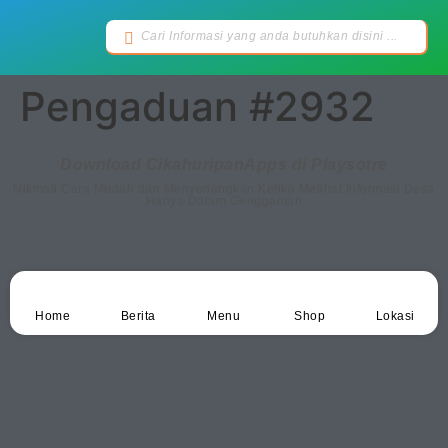
Pengaduan #2932
Download CikahuripanApps di Playsotre
Nikmati Cara Mudah dan Menyenangkan Ketika Melihat Informasi Desa
Hanya Dalam Genggaman
Home
Berita
Menu
Shop
Lokasi