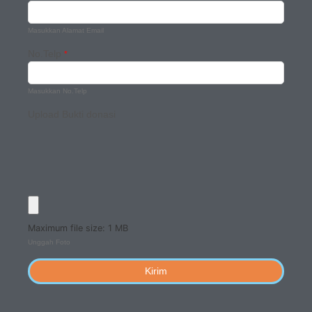
Masukkan Alamat Email
No.Telp
*
Masukkan No.Telp
Upload Bukti donasi
Maximum file size: 1 MB
Unggah Foto
Kirim