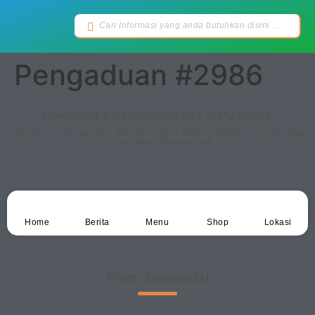
Pengaduan #2986
Download CikahuripanApps di Playsotre
Nikmati Cara Mudah dan Menyenangkan Ketika Melihat Informasi Desa
Hanya Dalam Genggaman
Home
Berita
Menu
Shop
Lokasi
Form Donasiku