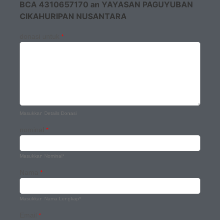
BCA 4310657170 an YAYASAN PAGUYUBAN
CIKAHURIPAN NUSANTARA
donasi untuk
*
Masukkan Details Donasi
nominal
*
Masukkan Nominal*
Nama
*
Masukkan Nama Lengkap*
Email
*