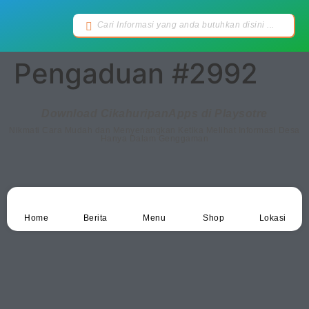
Pengaduan #2992
Download CikahuripanApps di Playsotre
Nikmati Cara Mudah dan Menyenangkan Ketika Melihat Informasi Desa
Hanya Dalam Genggaman
Home
Berita
Menu
Shop
Lokasi