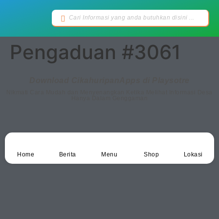
Pengaduan #3061
Download CikahuripanApps di Playsotre
Nikmati Cara Mudah dan Menyenangkan Ketika Melihat Informasi Desa
Hanya Dalam Genggaman
Home
Berita
Menu
Shop
Lokasi