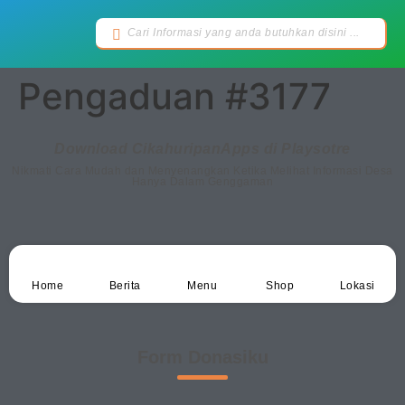
Pengaduan #3177
Download CikahuripanApps di Playsotre
Nikmati Cara Mudah dan Menyenangkan Ketika Melihat Informasi Desa
Hanya Dalam Genggaman
Home
Berita
Menu
Shop
Lokasi
Form Donasiku