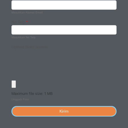
Masukkan Alamat Email
No.Telp
*
Masukkan No.Telp
Upload Bukti donasi
Maximum file size: 1 MB
Unggah Foto
Kirim