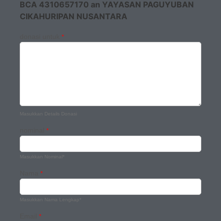
BCA 4310657170 an YAYASAN PAGUYUBAN
CIKAHURIPAN NUSANTARA
donasi untuk
*
Masukkan Details Donasi
nominal
*
Masukkan Nominal*
Nama
*
Masukkan Nama Lengkap*
Email
*