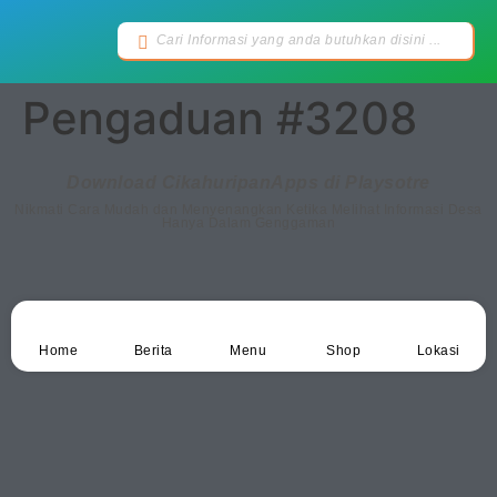
Pengaduan #3208
Download CikahuripanApps di Playsotre
Nikmati Cara Mudah dan Menyenangkan Ketika Melihat Informasi Desa
Hanya Dalam Genggaman
Home
Berita
Menu
Shop
Lokasi