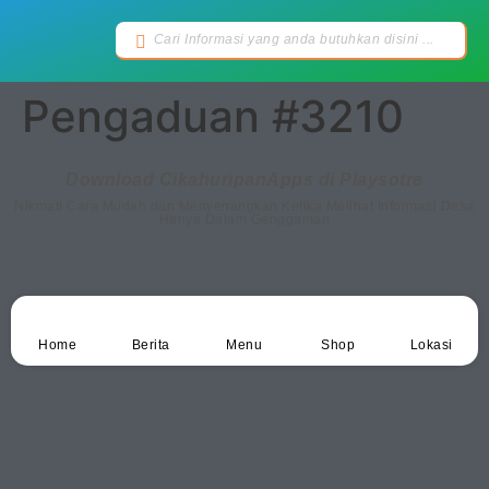
Pengaduan #3210
Download CikahuripanApps di Playsotre
Nikmati Cara Mudah dan Menyenangkan Ketika Melihat Informasi Desa
Hanya Dalam Genggaman
Home
Berita
Menu
Shop
Lokasi