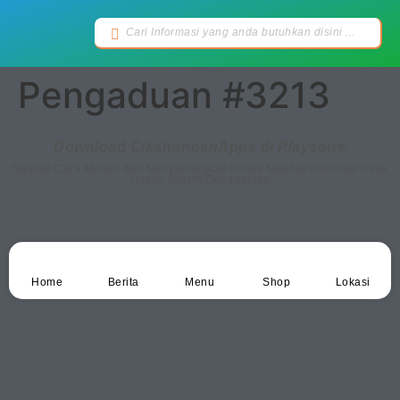
Pengaduan #3213
Download CikahuripanApps di Playsotre
Nikmati Cara Mudah dan Menyenangkan Ketika Melihat Informasi Desa
Hanya Dalam Genggaman
Home
Berita
Menu
Shop
Lokasi