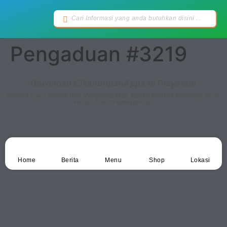
Pengaduan #3219
Download CikahuripanApps di Playsotre
Nikmati Cara Mudah dan Menyenangkan Ketika Melihat Informasi Desa
Hanya Dalam Genggaman
Home
Berita
Menu
Shop
Lokasi