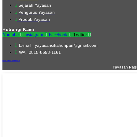
Sejarah Yayasan
Pengurus Yayasan
Produk Yayasan
Hubungi Kami
Youtube
Instagram
Facebook
Twitter
E-mail : yayasancikahuripan@gmail.com
WA : 0815-8653-1161
Website Ini Dibuat Oleh RRDigital.id
Yayasan Pagu