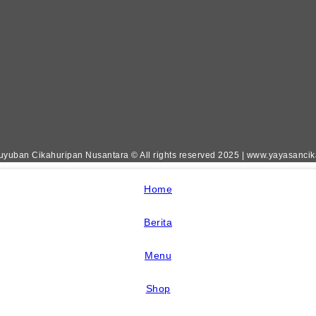
yuban Cikahuripan Nusantara © All rights reserved 2025 | www.yayasanci
Home
Berita
Menu
Shop