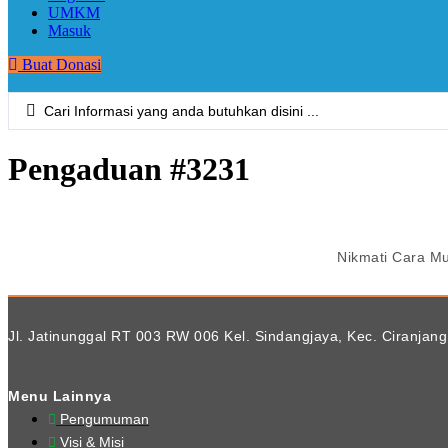
UMKM
Masuk
Buat Donasi
Search
...
Pengaduan #3231
Nikmati Cara M
Jl. Jatinunggal RT 003 RW 006 Kel. Sindangjaya, Kec. Ciranjang
Menu Lainnya
Pengumuman
Visi & Misi