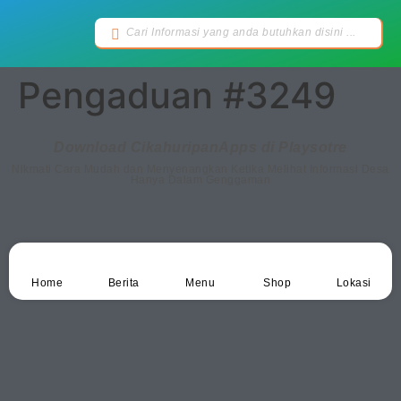
Pengaduan #3249
Download CikahuripanApps di Playsotre
Nikmati Cara Mudah dan Menyenangkan Ketika Melihat Informasi Desa
Hanya Dalam Genggaman
Home
Berita
Menu
Shop
Lokasi