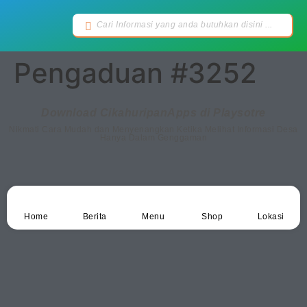
Pengaduan #3252
Download CikahuripanApps di Playsotre
Nikmati Cara Mudah dan Menyenangkan Ketika Melihat Informasi Desa
Hanya Dalam Genggaman
Home
Berita
Menu
Shop
Lokasi