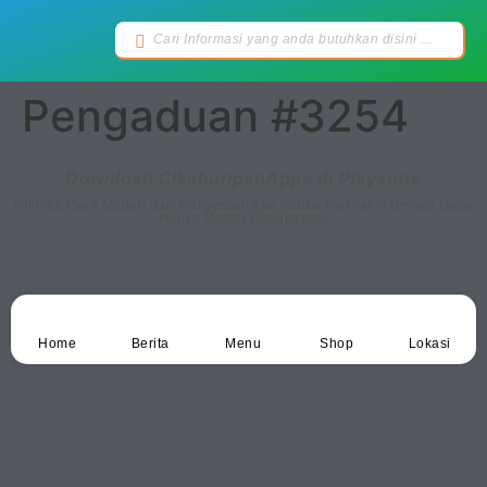
Pengaduan #3254
Download CikahuripanApps di Playsotre
Nikmati Cara Mudah dan Menyenangkan Ketika Melihat Informasi Desa
Hanya Dalam Genggaman
Home
Berita
Menu
Shop
Lokasi