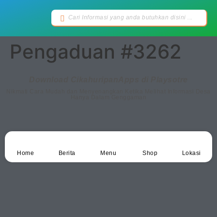
Pengaduan #3262
Download CikahuripanApps di Playsotre
Nikmati Cara Mudah dan Menyenangkan Ketika Melihat Informasi Desa
Hanya Dalam Genggaman
Home
Berita
Menu
Shop
Lokasi