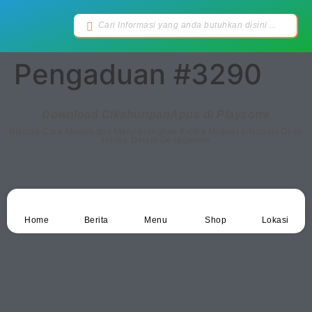
Pengaduan #3290
Download CikahuripanApps di Playsotre
Nikmati Cara Mudah dan Menyenangkan Ketika Melihat Informasi Desa
Hanya Dalam Genggaman
Home
Berita
Menu
Shop
Lokasi