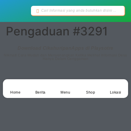
Pengaduan #3291
Download CikahuripanApps di Playsotre
Nikmati Cara Mudah dan Menyenangkan Ketika Melihat Informasi Desa
Hanya Dalam Genggaman
Home
Berita
Menu
Shop
Lokasi