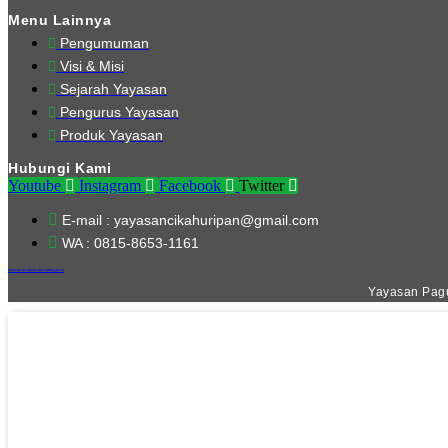
Menu Lainnya
Pengumuman
Visi & Misi
Sejarah Yayasan
Pengurus Yayasan
Produk Yayasan
Hubungi Kami
Youtube
Instagram
Facebook
Twitter
E-mail : yayasancikahuripan@gmail.com
WA : 0815-8653-1161
Website Ini Dibuat Oleh RRDigital.id
Yayasan Pagu