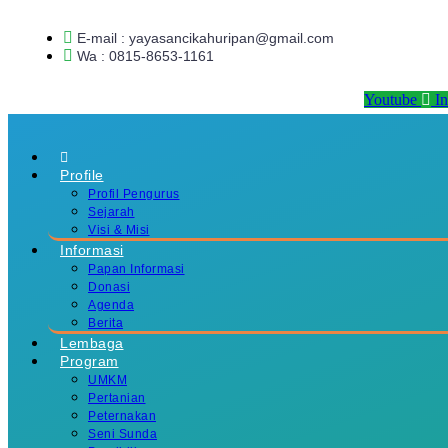
Skip
to
E-mail : yayasancikahuripan@gmail.com
content
Wa : 0815-8653-1161
Youtube
I
Profile
Profil Pengurus
Sejarah
Visi & Misi
Informasi
Papan Informasi
Donasi
Agenda
Berita
Lembaga
Program
UMKM
Pertanian
Peternakan
Seni Sunda