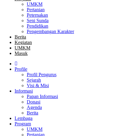
UMKM
Pertanian
Peternakan
Seni Sunda
Pendidikan
Pengembangan Karakter
Berita
Kegiatan
UMKM
Masuk
Profile
Profil Pengurus
Sejarah
Visi & Misi
Informasi
Papan Informasi
Donasi
Agenda
Berita
Lembaga
Program
UMKM
Pertanian