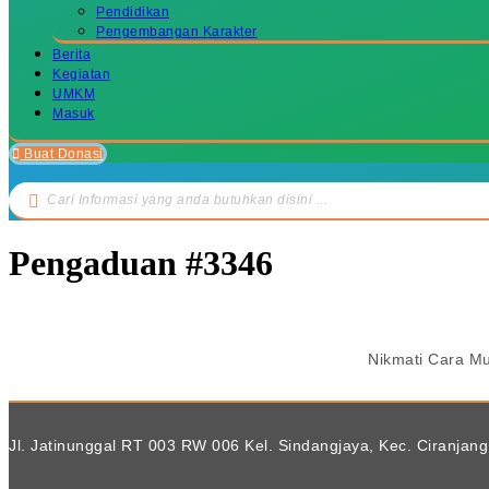
Pendidikan
Pengembangan Karakter
Berita
Kegiatan
UMKM
Masuk
Buat Donasi
Search
...
Pengaduan #3346
Nikmati Cara M
Jl. Jatinunggal RT 003 RW 006 Kel. Sindangjaya, Kec. Ciranjang