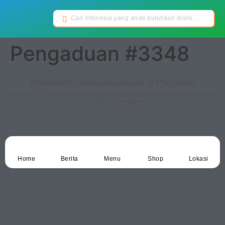
Pengaduan #3348
Download CikahuripanApps di Playsotre
Nikmati Cara Mudah dan Menyenangkan Ketika Melihat Informasi Desa
Hanya Dalam Genggaman
Home
Berita
Menu
Shop
Lokasi