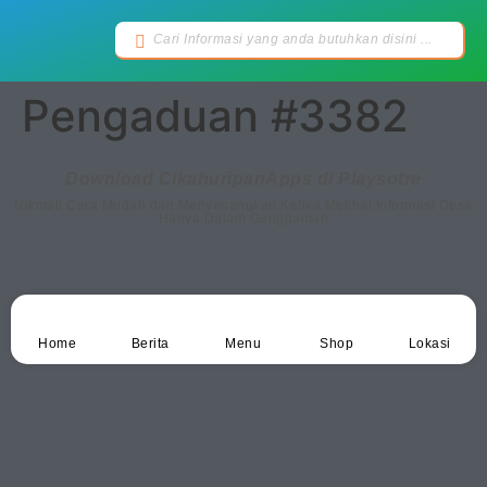
Pengaduan #3382
Download CikahuripanApps di Playsotre
Nikmati Cara Mudah dan Menyenangkan Ketika Melihat Informasi Desa
Hanya Dalam Genggaman
Home
Berita
Menu
Shop
Lokasi