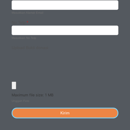
Masukkan Alamat Email
No.Telp
*
Masukkan No.Telp
Upload Bukti donasi
Maximum file size: 1 MB
Unggah Foto
Kirim