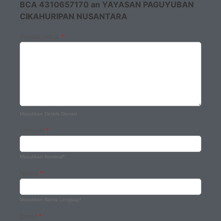
BCA 4310657170 an YAYASAN PAGUYUBAN
CIKAHURIPAN NUSANTARA
donasi untuk
*
Masukkan Details Donasi
nominal
*
Masukkan Nominal*
Nama
*
Masukkan Nama Lengkap*
Email
*