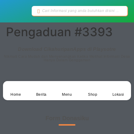
Pengaduan #3393
Download CikahuripanApps di Playsotre
Nikmati Cara Mudah dan Menyenangkan Ketika Melihat Informasi Desa
Hanya Dalam Genggaman
Home
Berita
Menu
Shop
Lokasi
Form Donasiku