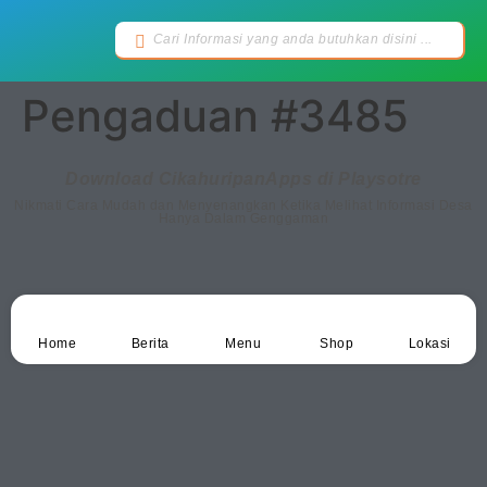
Pengaduan #3485
Download CikahuripanApps di Playsotre
Nikmati Cara Mudah dan Menyenangkan Ketika Melihat Informasi Desa
Hanya Dalam Genggaman
Home
Berita
Menu
Shop
Lokasi