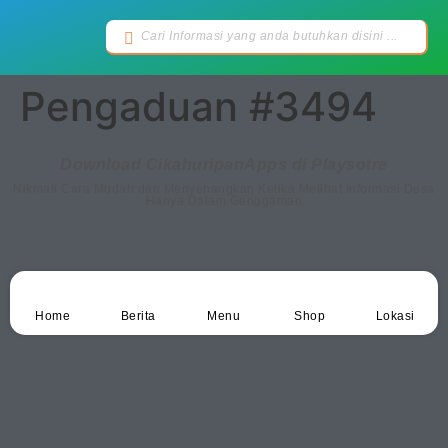
Pengaduan #3494
Download CikahuripanApps di Playsotre
Nikmati Cara Mudah dan Menyenangkan Ketika Melihat Informasi Desa
Hanya Dalam Genggaman
Home
Berita
Menu
Shop
Lokasi