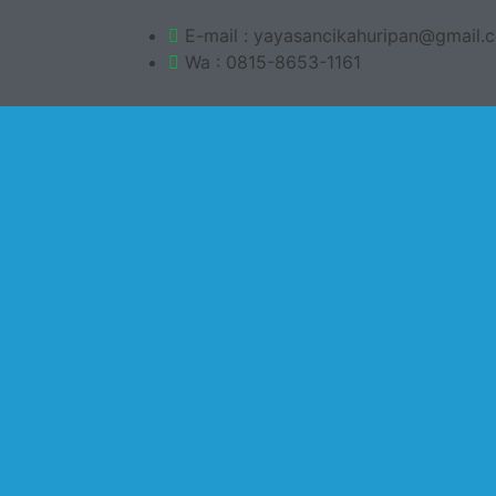
E-mail : yayasancikahuripan@gmail.
Wa : 0815-8653-1161