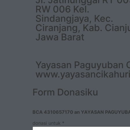
RW 006 Kel.
Sindangjaya, Kec.
Ciranjang, Kab. Cianj
Jawa Barat
Yayasan Paguyuban Ci
www.yayasancikahur
Form Donasiku
BCA 4310657170 an YAYASAN PAGUYUB
donasi untuk
*