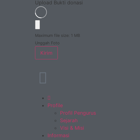
Upload Bukti donasi
Maximum file size: 1 MB
Unggah Foto
Kirim
Profile
Profil Pengurus
Sejarah
Visi & Misi
Informasi