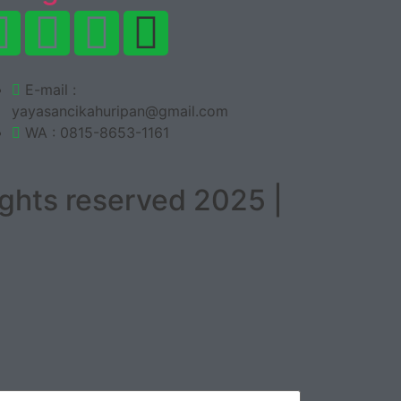
E-mail :
yayasancikahuripan@gmail.com
WA : 0815-8653-1161
ghts reserved 2025 |