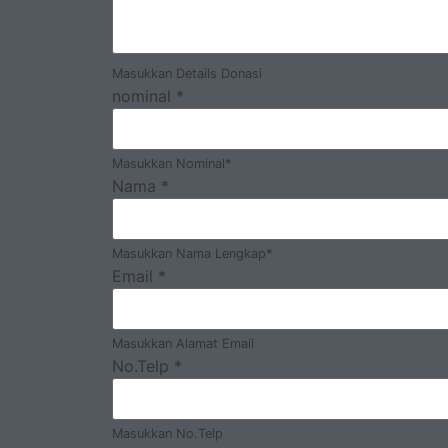
Masukkan Details Donasi
nominal
*
Masukkan Nominal*
Nama
*
Masukkan Nama Lengkap*
Email
*
Masukkan Alamat Email
No.Telp
*
Masukkan No.Telp