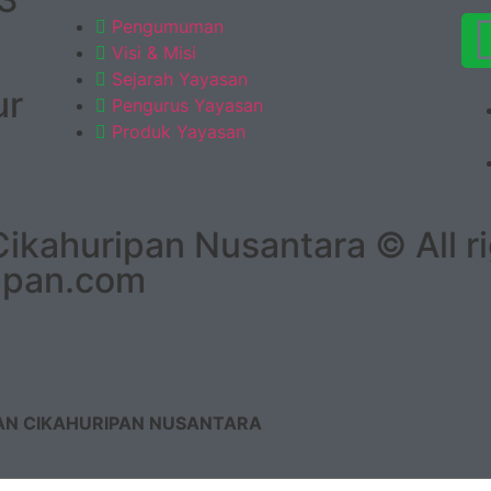
Pengumuman
Visi & Misi
Sejarah Yayasan
ur
Pengurus Yayasan
Produk Yayasan
kahuripan Nusantara © All ri
ipan.com
AN CIKAHURIPAN NUSANTARA