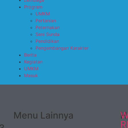
Lembaga
Program
UMKM
Pertanian
Peternakan
Seni Sunda
Pendidikan
Pengembangan Karakter
Berita
Kegiatan
UMKM
Masuk
1
Menu Lainnya
H
W
R
03