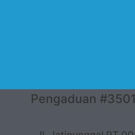
Pengaduan #350
Jl. Jatinunggal RT 0