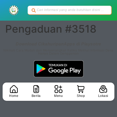
Pengaduan #3518
Download CikahuripanApps di Playsotre
Nikmati Cara Mudah dan Menyenangkan Ketika Melihat Informasi Desa
Hanya Dalam Genggaman
Home
Berita
Menu
Shop
Lokasi