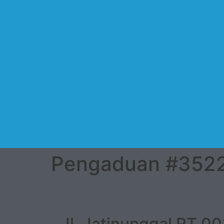
Pengaduan #352
Jl. Jatinunggal RT 0