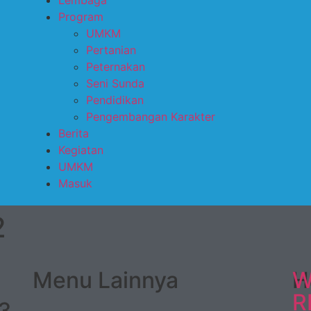
Lembaga
Program
UMKM
Pertanian
Peternakan
Seni Sunda
Pendidikan
Pengembangan Karakter
Berita
Kegiatan
UMKM
Masuk
2
Menu Lainnya
H
W
R
03