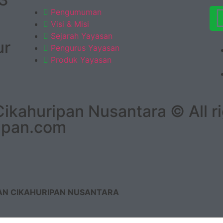
Pengumuman
Visi & Misi
Sejarah Yayasan
ur
Pengurus Yayasan
Produk Yayasan
kahuripan Nusantara © All ri
ipan.com
AN CIKAHURIPAN NUSANTARA