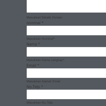
Masukkan Details Donasi
nominal
*
Masukkan Nominal*
Nama
*
Masukkan Nama Lengkap*
Email
*
Masukkan Alamat Email
No.Telp
*
Masukkan No.Telp