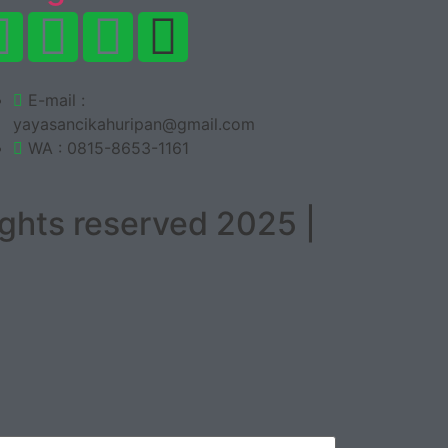
E-mail :
yayasancikahuripan@gmail.com
WA : 0815-8653-1161
ghts reserved 2025 |