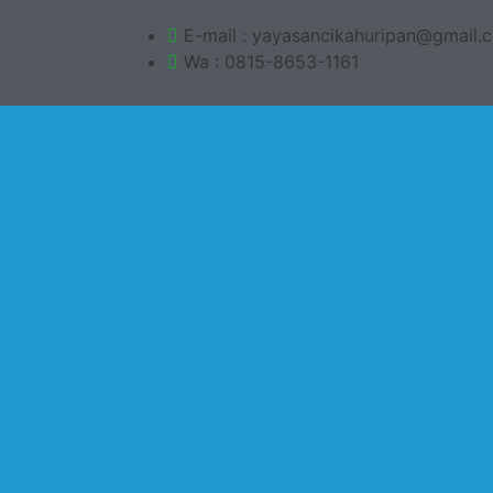
E-mail : yayasancikahuripan@gmail.
Wa : 0815-8653-1161