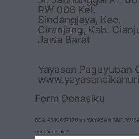
RW 006 Kel.
Sindangjaya, Kec.
Ciranjang, Kab. Cianj
Jawa Barat
Yayasan Paguyuban Ci
www.yayasancikahur
Form Donasiku
BCA 4310657170 an YAYASAN PAGUYUB
donasi untuk
*