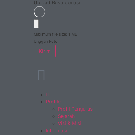
Upload Bukti donasi
Maximum file size: 1 MB
Unggah Foto
Kirim
Profile
Profil Pengurus
Sejarah
Visi & Misi
Informasi