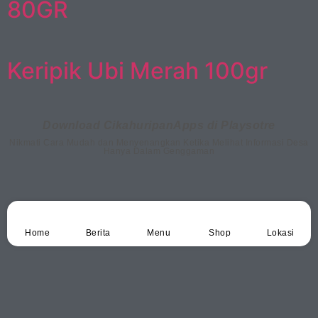
80GR
Keripik Ubi Merah 100gr
Download CikahuripanApps di Playsotre
Nikmati Cara Mudah dan Menyenangkan Ketika Melihat Informasi Desa
Hanya Dalam Genggaman
Home
Berita
Menu
Shop
Lokasi